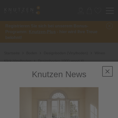
Registrieren Sie sich bei unserem Bonus-
Programm:
Knutzen-Plus
- hier wird Ihre Treue
belohnt!
Startseite
Boden
Designboden (Vinylboden)
Wineo
Klick-Vinylboden
Designboden 1000 wood XL
Knutzen News