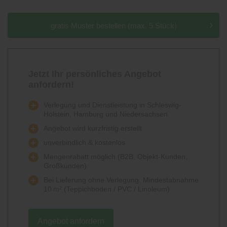
gratis Muster bestellen (max. 5 Stück)
Jetzt Ihr persönliches Angebot
anfordern!
Verlegung und Dienstleistung in Schleswig-
Holstein, Hamburg und Niedersachsen
Angebot wird kurzfristig erstellt
unverbindlich & kostenlos
Mengenrabatt möglich (B2B, Objekt-Kunden,
Großkunden)
Bei Lieferung ohne Verlegung: Mindestabnahme
10 m² (Teppichboden / PVC / Linoleum)
Angebot anfordern