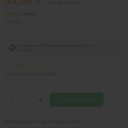
53,99 €
/ qm
59,45 € / qm
119,86 €
/ Paket
inkl. MwSt.
Lieferzeit 14 Tage
ⓘ Lieferung per Spedition
-
+
In den
Warenkorb
Verfügbarkeit in der Filiale prüfen