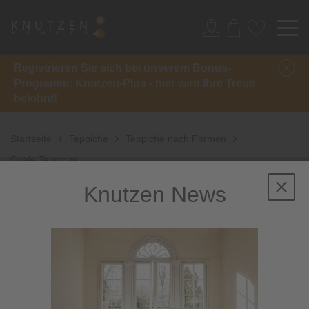
Registrieren Sie sich bei unserem Bonus-
Programm:
Knutzen-Plus
- hier wird Ihre Treue
belohnt!
Startseite
Teppiche
Teppiche nach Formen
Ovale Teppiche
Knutzen News
Ovale Teppiche:
Kreative Accessoires
für den Boden