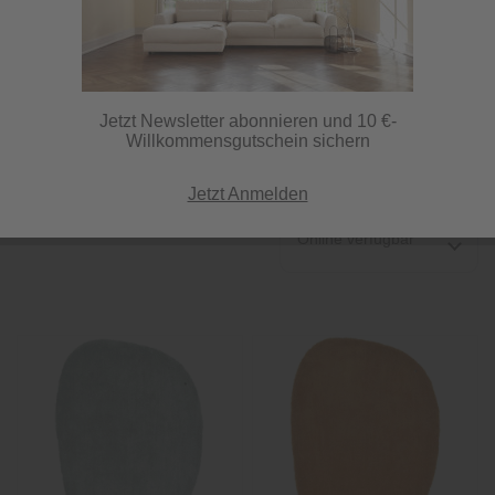
Als Wohnzimmerteppich, als Kinderteppich, im Flur oder Bad –
ovale Teppiche kommen in allen Wohnräumen gerne zum
Einsatz. Ein wichtiger Grund: Die ungewöhnliche Form bildet
automatisch einen...
mehr erfahren »
Jetzt Newsletter abonnieren und 10 €-
Willkommensgutschein sichern
12 Artikel
Jetzt Anmelden
Online verfügbar