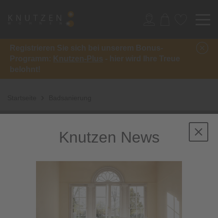
Registrieren Sie sich bei unserem Bonus-
Programm:
Knutzen-Plus
- hier wird Ihre Treue
belohnt!
Startseite
Badsanierung
Knutzen News