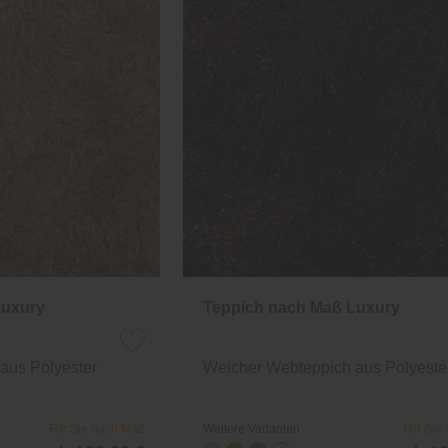
Luxury
Teppich nach Maß Luxury
aus Polyester
Weicher Webteppich aus Polyeste
Für Sie nach Maß
Weitere Varianten
Für Sie