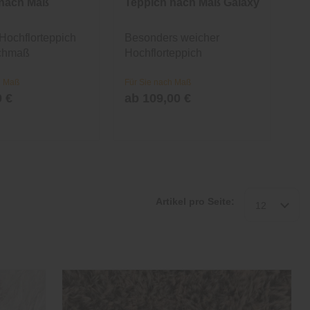
 nach Maß
Teppich nach Maß Galaxy
 Hochflorteppich
Besonders weicher
chmaß
Hochflorteppich
h Maß
Für Sie nach Maß
0 €
ab 109,00 €
Artikel pro Seite:
12