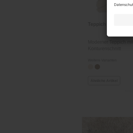
Teppich nach Maß 
Moderner Teppich mit
Konturenschnitt
Weitere Varianten
Ähnliche Artikel
Knut