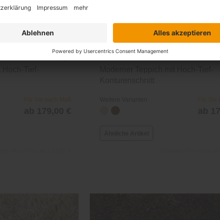
Cachet
Teppich nach Maß Cachet
 Hoch-Tief-
Moderner Teppich mit Hoch-Tief-
Konturenschnitt
Für Sie nach Maß
Weitere Varianten
Für Sie
ab 179,00 €
ab 17
Ähnliche Artikel
zen-Plus Preis ab 173,63 €
Knutzen-Plus Preis ab