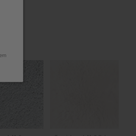
gen
ern