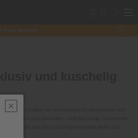
re Treue belohnt!
lusiv und kuschelig
weichen Flor schaffen sie eine behagliche Atmosphäre und
, Materialien und Strukturen – und das Beste: Sie können
en, bestellen und den kuscheligen Komfort direkt nach