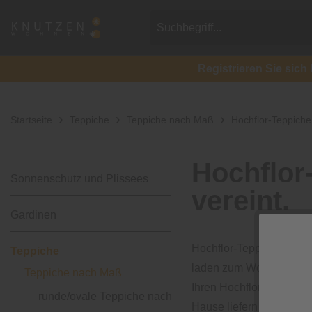
Registrieren Sie si
Startseite
Teppiche
Teppiche nach Maß
Hochflor-Teppich
Hochflor
Sonnenschutz und Plissees
vereint.
Gardinen
Hochflor-Teppiche sind 
Teppiche
laden zum Wohlfühlen ei
Teppiche nach Maß
Ihren Hochflor-Teppich 
runde/ovale Teppiche nach Maß
Hause liefern lassen!