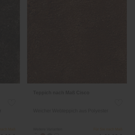
Teppich nach Maß Cisco
r
Weicher Webteppich aus Polyester
 nach Maß
Weitere Varianten
Für Sie nach Maß