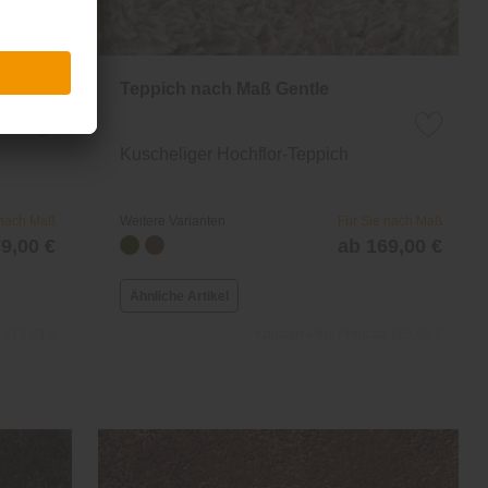
Teppich nach Maß Gentle
Kuscheliger Hochflor-Teppich
 nach Maß
Weitere Varianten
Für Sie nach Maß
9,00 €
ab 169,00 €
Ähnliche Artikel
 173,63 €
Knutzen-Plus Preis ab 163,93 €