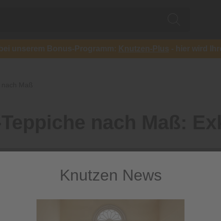
ch bei unserem Bonus-Programm:
Knutzen-Plus
- hier wird Ih
e nach Maß
-Teppiche nach Maß: Exk
Knutzen News
der Inbegriff von Gemütlichkeit und Wärme. Mit ihrem dichten, 
n. Hier finden Sie eine große Auswahl an verschiedenen Farben
genau nach Maß anfertigen lassen! Einfach Wunschgröße eingeb