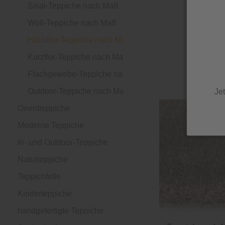
Sisal-Teppiche nach Maß
Woll-Teppiche nach Maß
Hochflor-Teppiche nach Maß
Kurzflor-Teppiche nach Maß
Flachgewebe-Teppiche nach Maß
Outdoor-Teppiche nach Maß
Je
Orientteppiche
Moderne Teppiche
In- und Outdoor-Teppiche
Naturteppiche
Teppichfelle
Kinderteppiche
handgefertigte Teppiche