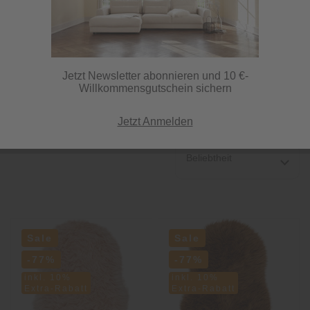
Die Kraft der Farben – unbezahlbar. Jeder Farbton schafft eine
ganz besondere Stimmung: Geben Sie jedem Zimmer einen
individuellen Touch mit unseren verschiedenfarbigen Teppichen
und lassen Sie...
mehr erfahren »
Jetzt Newsletter abonnieren und 10 €-
Willkommensgutschein sichern
Jetzt Anmelden
1175 Artikel
Beliebtheit
Sale
Sale
-77%
-77%
inkl. 10%
inkl. 10%
Extra-Rabatt
Extra-Rabatt