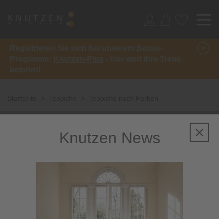
Registrieren Sie sich bei unserem Bonus-
Programm:
Knutzen-Plus
- hier wird Ihre Treue
belohnt!
Startseite
Teppiche
Teppiche nach Farben
Teppiche nach
Knutzen News
Farben: Farbenfrohe
Blickfänger für Ihr
Zuhause