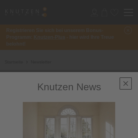
Registrieren Sie sich bei unserem Bonus-
Programm:
Knutzen-Plus
- hier wird Ihre Treue
belohnt!
Startseite
Newsletter
Knutzen News
Newsletter abonnieren
Abonnieren Sie jetzt einfach unseren regelmäßig
erscheinenden Newsletter und Sie werden stets als Erster
über neue Artikel und Angebote informiert.
Der Newsletter ist natürlich jederzeit über einen Link im