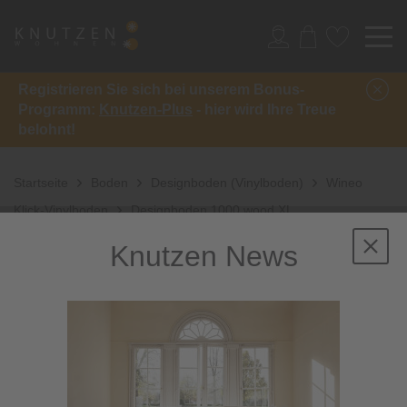
Registrieren Sie sich bei unserem Bonus-
Programm:
Knutzen-Plus
- hier wird Ihre Treue
belohnt!
Startseite
Boden
Designboden (Vinylboden)
Wineo
Klick-Vinylboden
Designboden 1000 wood XL
Knutzen News