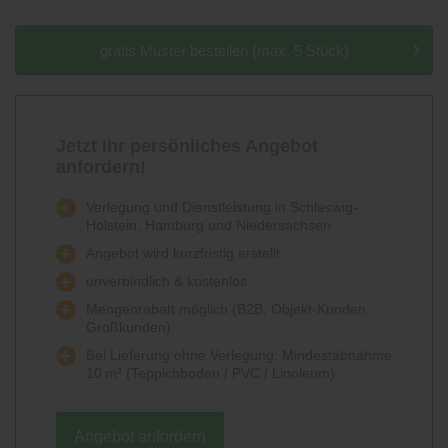
gratis Muster bestellen (max. 5 Stück)
Jetzt Ihr persönliches Angebot
anfordern!
Verlegung und Dienstleistung in Schleswig-
Holstein, Hamburg und Niedersachsen
Angebot wird kurzfristig erstellt
unverbindlich & kostenlos
Mengenrabatt möglich (B2B, Objekt-Kunden,
Großkunden)
Bei Lieferung ohne Verlegung: Mindestabnahme
10 m² (Teppichboden / PVC / Linoleum)
Angebot anfordern