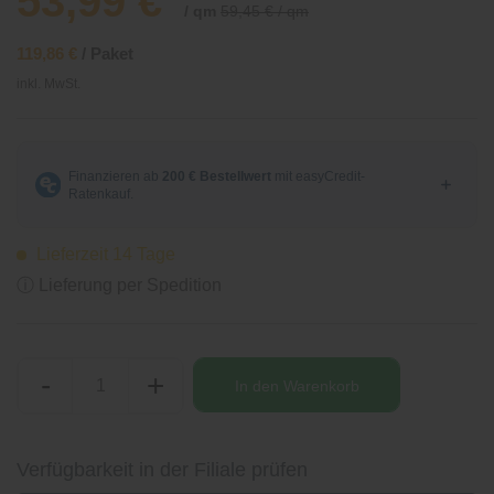
53,99 €
/ qm
59,45 € / qm
119,86 €
/ Paket
inkl. MwSt.
Lieferzeit 14 Tage
ⓘ Lieferung per Spedition
-
+
In den
Warenkorb
Verfügbarkeit in der Filiale prüfen