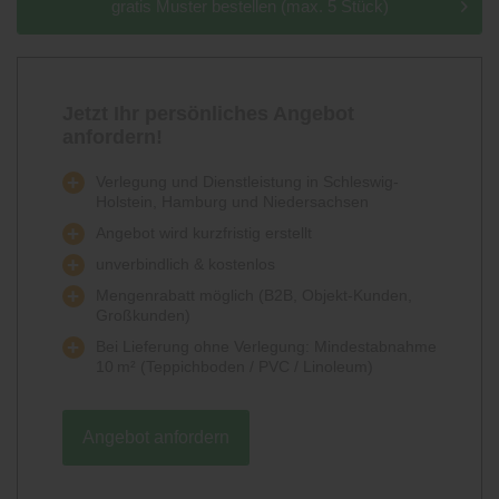
gratis Muster bestellen (max. 5 Stück)
Jetzt Ihr persönliches Angebot
anfordern!
Verlegung und Dienstleistung in Schleswig-
Holstein, Hamburg und Niedersachsen
Angebot wird kurzfristig erstellt
unverbindlich & kostenlos
Mengenrabatt möglich (B2B, Objekt-Kunden,
Großkunden)
Bei Lieferung ohne Verlegung: Mindestabnahme
10 m² (Teppichboden / PVC / Linoleum)
Angebot anfordern