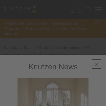
Registrieren Sie sich bei unserem Bonus-
Programm:
Knutzen-Plus
- hier wird Ihre Treue
belohnt!
Startseite
Boden
Designboden (Vinylboden)
Wineo
Klick-Vinylboden
Designboden 1000 wood XL
Knutzen News