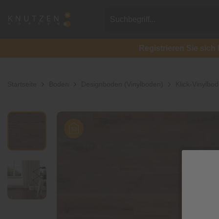
Registrieren Sie si
Startseite
Boden
Designboden (Vinylboden)
Klick-Vinylbo