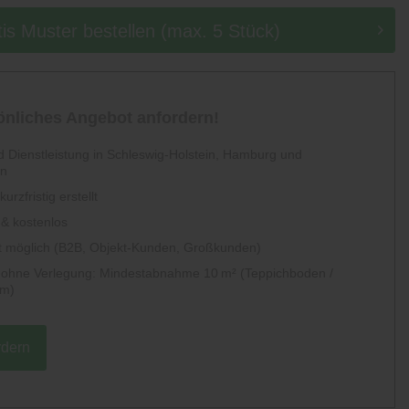
tis Muster bestellen (max. 5 Stück)
sönliches Angebot anfordern!
 Dienstleistung in Schleswig-Holstein, Hamburg und
en
urzfristig erstellt
 & kostenlos
 möglich (B2B, Objekt-Kunden, Großkunden)
g ohne Verlegung: Mindestabnahme 10 m² (Teppichboden /
um)
rdern