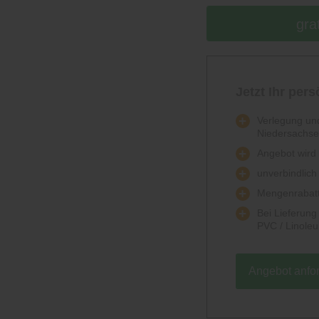
gra
Jetzt Ihr per
Verlegung und
Niedersachs
Angebot wird k
unverbindlich
Mengenrabatt
Bei Lieferun
PVC / Linole
Angebot anfo