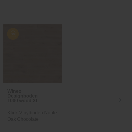
Wineo
Wineo
Designboden
Designboden
1000 wood XL
1000 wood XL
Klick-Vinylboden Noble
Multilayer-Vinylboden
Oak Chocolate
Noble Oak Toffee