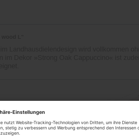
 wood L"
im Landhausdielendesign wird vollkommen ohn
 im Dekor »Strong Oak Cappuccino« ist zudem
ignet.
nutzen
r