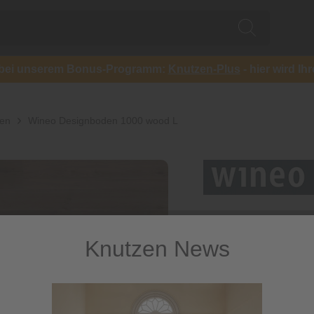
ch bei unserem Bonus-Programm:
Knutzen-Plus
- hier wird Ih
den
Wineo Designboden 1000 wood L
Knutzen News
Wineo De
wood L
Klick-Vinylboden, St