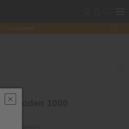
re Treue belohnt!
signboden 1000
rong Oak Cappuccino