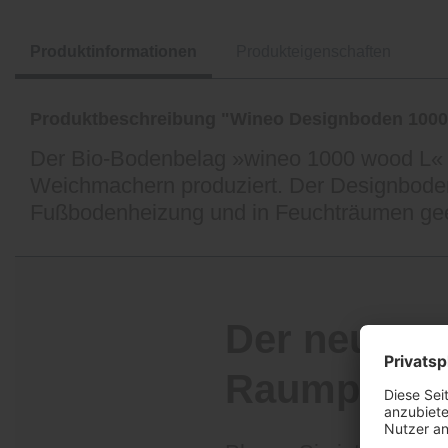
Produktinformationen
Produkteigenschaften
Produktbeschreibung "Wineo Designboden 1000
Der Bio-Bodenbelag »wineo 1000 wood L« 
Weichmachern produziert. Der Designboden
Fußbodenheizung und in Feuchträumen gee
Der neue K
Raumplane