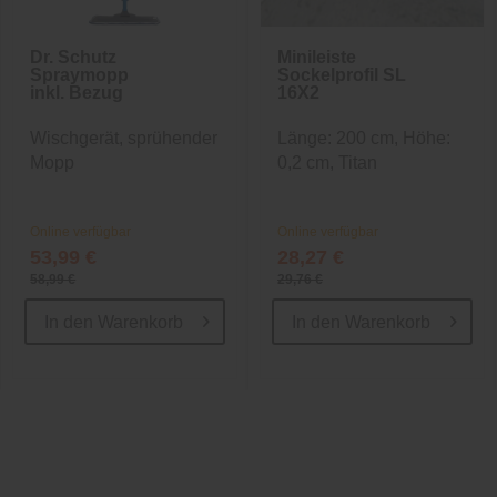
Dr. Schutz
Minileiste
Spraymopp
Sockelprofil SL
inkl. Bezug
16X2
Wischgerät, sprühender
Länge: 200 cm, Höhe:
Mopp
0,2 cm, Titan
Online verfügbar
Online verfügbar
53,99 €
28,27 €
58,99 €
29,76 €
In den
Warenkorb
In den
Warenkorb