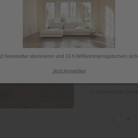
51,99 €
105,02 €
/ Paket
inkl. MwSt.
tzt Newsletter abonnieren und 10 €-Willkommensgutschein sich
Jetzt Anmelden
Lieferzeit 14 Tage
ⓘ Lieferung per Spedi
-
+