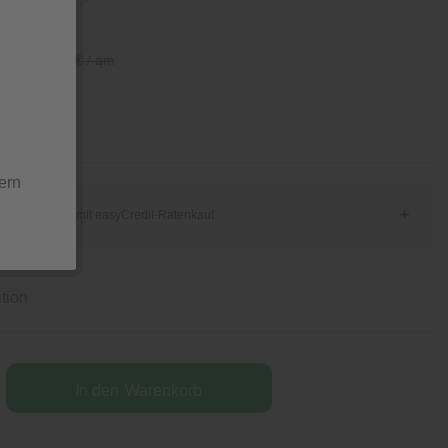
/ qm
57,45 € / qm
ern
tion
In den
Warenkorb