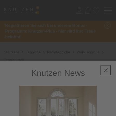
Registrieren Sie sich bei unserem Bonus-
Programm:
Knutzen-Plus
- hier wird Ihre Treue
belohnt!
Startseite
Teppiche
Naturteppiche
Woll-Teppiche
Teppich Holi
Knutzen News