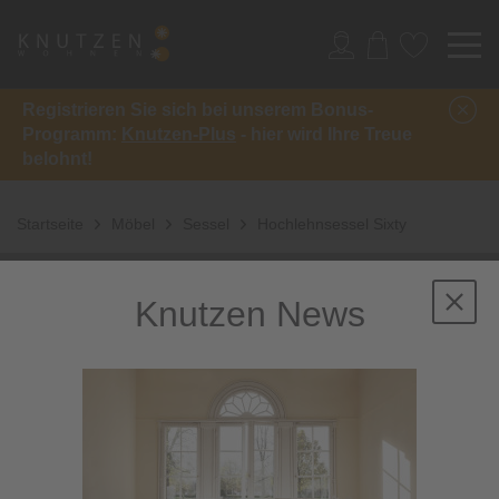
Registrieren Sie sich bei unserem Bonus-
Programm:
Knutzen-Plus
- hier wird Ihre Treue
belohnt!
Startseite
Möbel
Sessel
Hochlehnsessel Sixty
Knutzen News