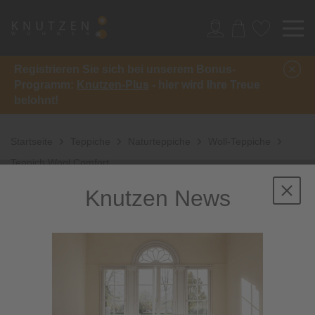
Registrieren Sie sich bei unserem Bonus-
Programm:
Knutzen-Plus
- hier wird Ihre Treue
belohnt!
Startseite
Teppiche
Naturteppiche
Woll-Teppiche
Teppich Wool Comfort
Knutzen News