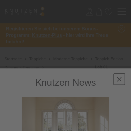
Registrieren Sie sich bei unserem Bonus-
Programm:
Knutzen-Plus
- hier wird Ihre Treue
belohnt!
Startseite
Teppiche
Moderne Teppiche
Teppich Edition
Loft 01
Designer-Teppiche
Knutzen News