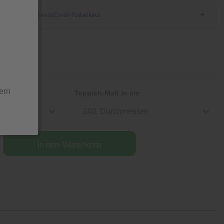
ern
Teppich-Maß in cm
240, Durchmesser
In den
Warenkorb