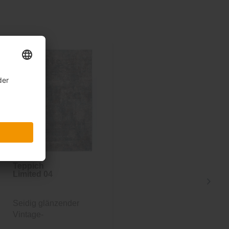
Teppich
Teppich
Limited 04
Limited 04
Seidig glänzender
Seidig glänzender
Vintage-
Vintage-
Designerteppich in...
Designerteppich in...