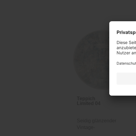
Teppich
Limited 04
Seidig glänzender
Vintage-
Designerteppich in...