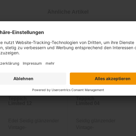
Ähnliche Artikel
Teppich
Teppich
Limited 12
Limited 04
Edel Seidig glänzender
Seidig glänzender
Vintage-
Vintage-
Designerteppich...
Designerteppich in...