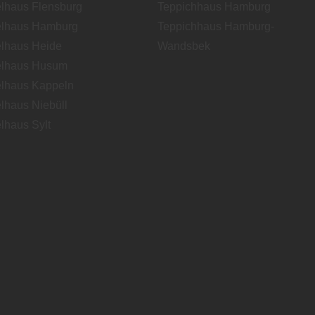
lhaus Flensburg
Teppichhaus Hamburg
lhaus Hamburg
Teppichhaus Hamburg-
lhaus Heide
Wandsbek
lhaus Husum
lhaus Kappeln
lhaus Niebüll
lhaus Sylt