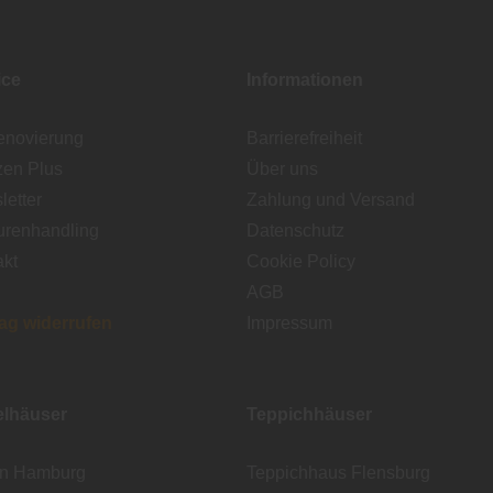
ice
Informationen
enovierung
Barrierefreiheit
zen Plus
Über uns
etter
Zahlung und Versand
urenhandling
Datenschutz
akt
Cookie Policy
AGB
rag widerrufen
Impressum
lhäuser
Teppichhäuser
en Hamburg
Teppichhaus Flensburg