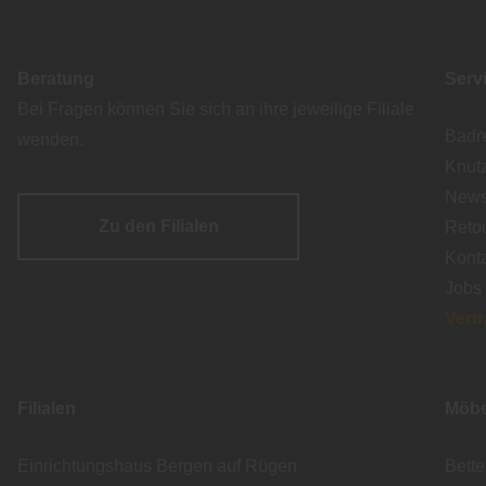
Beratung
Serv
Bei Fragen können Sie sich an ihre jeweilige Filiale
Badr
wenden.
Knut
Newsl
Zu den Filialen
Reto
Kont
Jobs
Vert
Filialen
Möbe
Einrichtungshaus Bergen auf Rügen
Bett