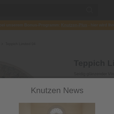
ch bei unserem Bonus-Programm:
Knutzen-Plus
- hier wird Ih
Teppich Limited 04
Teppich L
Seidig glänzender Vin
1.129,00
Knutzen News
inkl. MwSt.