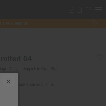
re Treue belohnt!
imited 04
tage-Designerteppich in Grau-Blau
 €
/ Stück
1.389,00 € / Stück