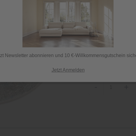
Lieferzeit 7 Tage
ⓘ Versand per DHL
tzt Newsletter abonnieren und 10 €-Willkommensgutschein sich
Herstellerfarbe
grau-blau
Jetzt Anmelden
-
+