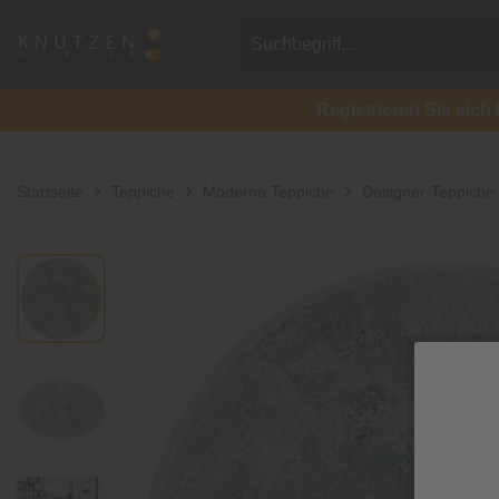
Registrieren Sie si
Startseite
Teppiche
Moderne Teppiche
Designer-Teppiche