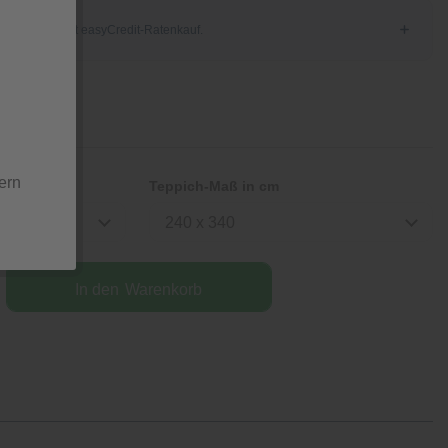
ern
Teppich-Maß in cm
240 x 340
In den
Warenkorb