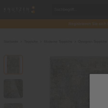
Registrieren Sie si
Startseite
Teppiche
Moderne Teppiche
Designer-Teppiche