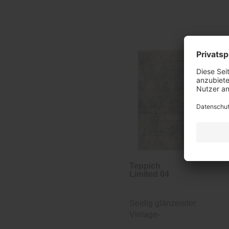
Teppich
Limited 04
Seidig glänzender
Vintage-
Designerteppich in...