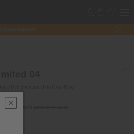
re Treue belohnt!
imited 04
tage-Designerteppich in Grau-Blau
 €
/ Stück
1.969,00 € / Stück