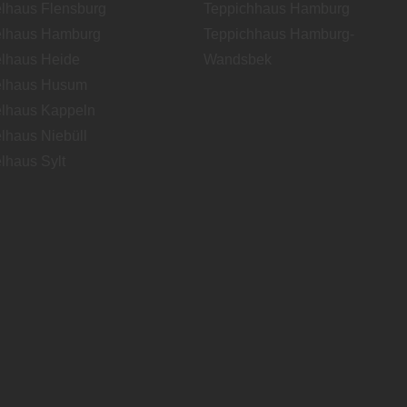
lhaus Flensburg
Teppichhaus Hamburg
lhaus Hamburg
Teppichhaus Hamburg-
lhaus Heide
Wandsbek
lhaus Husum
lhaus Kappeln
lhaus Niebüll
lhaus Sylt