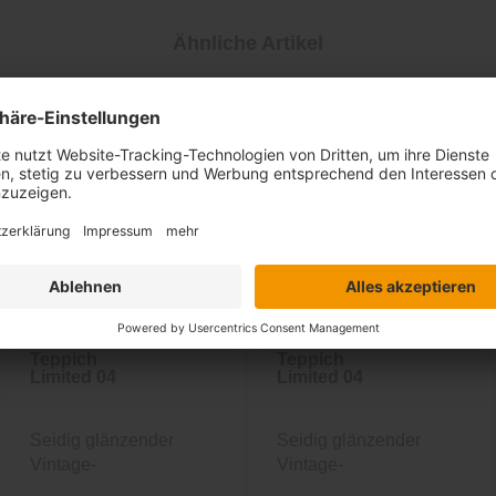
Ähnliche Artikel
Teppich
Teppich
Limited 04
Limited 04
Seidig glänzender
Seidig glänzender
Vintage-
Vintage-
Designerteppich in...
Designerteppich in...