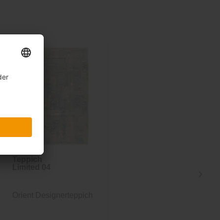
Teppich
Teppich
Limited 04
Limited 12
Orient Designerteppich
Edel Seidig glänzender
Vintage-
Designerteppich...