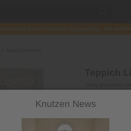
ch bei unserem Bonus-Programm:
Knutzen-Plus
- hier wird Ih
Teppich Limited 04
Teppich L
Seidig glänzender Vin
1.599,00
Knutzen News
inkl. MwSt.