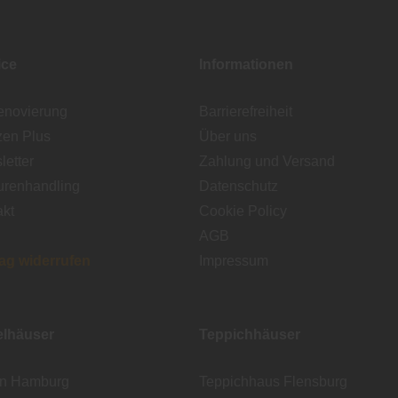
ice
Informationen
enovierung
Barrierefreiheit
zen Plus
Über uns
etter
Zahlung und Versand
urenhandling
Datenschutz
akt
Cookie Policy
AGB
rag widerrufen
Impressum
lhäuser
Teppichhäuser
en Hamburg
Teppichhaus Flensburg