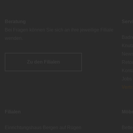
Beratung
Serv
Bei Fragen können Sie sich an ihre jeweilige Filiale
Badr
wenden.
Knut
Newsl
Zu den Filialen
Reto
Kont
Jobs
Vert
Filialen
Möbe
Einrichtungshaus Bergen auf Rügen
Bett