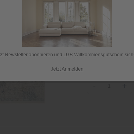
Lieferzeit 7 Tage
ⓘ Versand per DHL
tzt Newsletter abonnieren und 10 €-Willkommensgutschein sich
Herstellerfarbe
grau-blau
Jetzt Anmelden
-
+