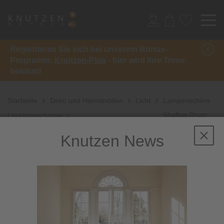
Registrieren Sie sich bei unserem Bonus-
Programm:
Knutzen-Plus
- hier wird Ihre Treue
belohnt!
Startseite
Deko und Heimtextilien
Licht
Lampenschirm
Shallow Drum
Leuchtenschirme
Pure Linen
Knutzen News