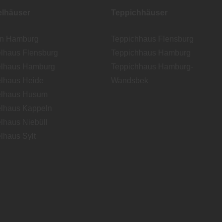
lhäuser
Teppichhäuser
en Hamburg
Teppichhaus Flensburg
lhaus Flensburg
Teppichhaus Hamburg
lhaus Hamburg
Teppichhaus Hamburg-
lhaus Heide
Wandsbek
lhaus Husum
lhaus Kappeln
lhaus Niebüll
lhaus Sylt