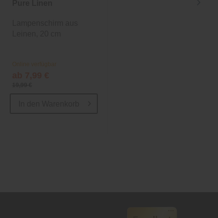
Pure Linen
Pure Natural
Linen 10
Lampenschirm aus
Runder Lampenschirm
Leinen, 20 cm
aus Leinen, 25 cm
Online verfügbar
Online verfügbar
ab 7,99 €
23,99 €
19,99 €
In den
Warenkorb
In den
Warenkorb