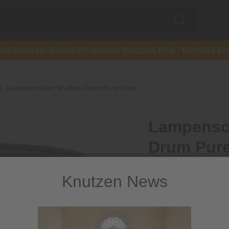
ch bei unserem Bonus-Programm:
Knutzen-Plus
- hier wird Ih
Lampenschirm Shallow Drum Pure Linen
Lampensc
Drum Pure
Lampenschirm aus Le
Knutzen News
23,99 €
/ 
inkl. MwSt.