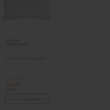
Kissen
Tischleuchte
SyltErleben
Olivia Pro
Modernes Dekokissen
Indoor und Outdoor
LED-Akkuleuchte
Online verfügbar
Nur in Filialen verfügbar
16,99 €
119,00 €
29,99 €
139,00 €
In den
Warenkorb
In den
Warenkorb