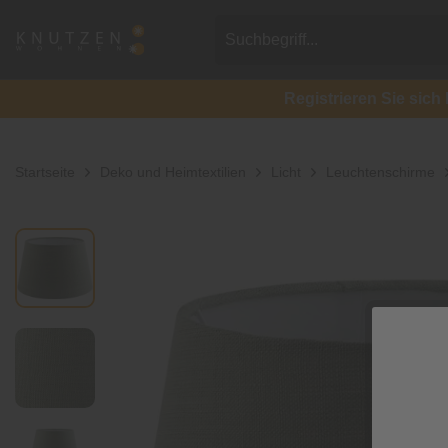
Registrieren Sie si
Startseite
Deko und Heimtextilien
Licht
Leuchtenschirme