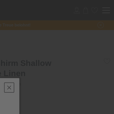
re Treue belohnt!
hirm Shallow
 Linen
inen, 25 cm
Stück