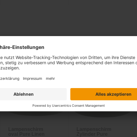
Ähnliche Artikel
Lampenschirm
Lampenschirm
oval Pure Linen
Zylinder Pure