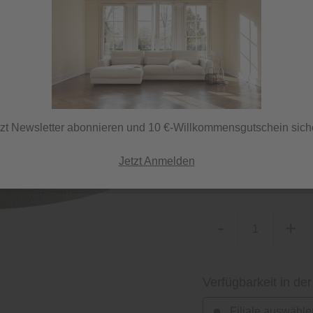
Sofort versandfertig,
ⓘ Versand per DHL
tzt Newsletter abonnieren und 10 €-Willkommensgutschein sich
Grundfarbe
Jetzt Anmelden
Mint
-
+
Verfügbarkeit in der
Filiale auswähle