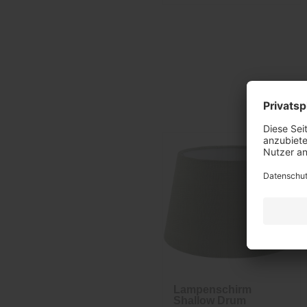
Lampenschirm
Shallow Drum