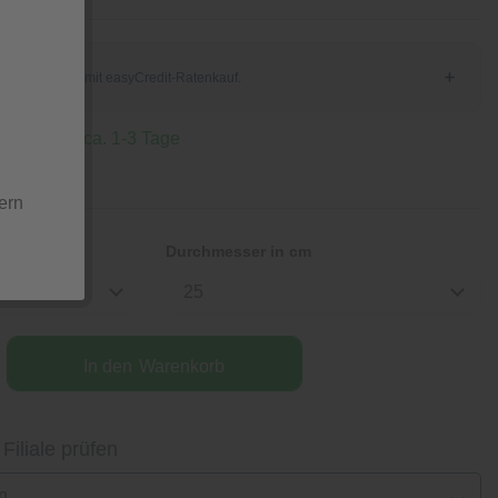
 Lieferzeit ca. 1-3 Tage
ern
Durchmesser in cm
25
In den
Warenkorb
 Filiale prüfen
n