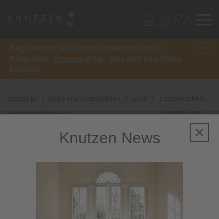
Registrieren Sie sich bei unserem Bonus-
Programm:
Knutzen-Plus
- hier wird Ihre Treue
belohnt!
Startseite
Deko und Heimtextilien
Licht
Lampenschirm
Zylinder Pure
Leuchtenschirme
Linen
Knutzen News