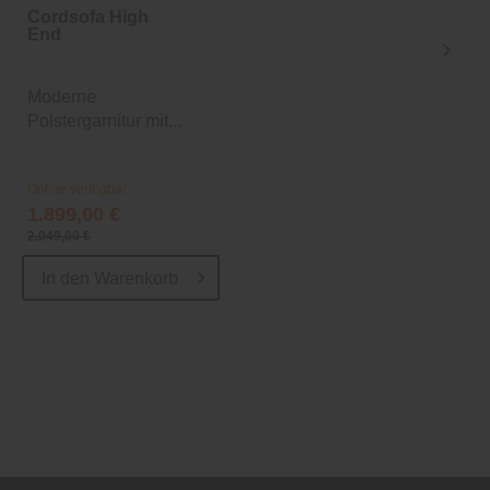
Cordsofa High
Cordsofa
End
Seventies 3-
Sitzer
Moderne
Moderne
Polstergarnitur mit...
Polstergarnitur mit...
Online verfügbar
Online verfügbar
1.899,00 €
1.199,00 €
2.049,00 €
1.629,00 €
In den
Warenkorb
In den
Warenkorb