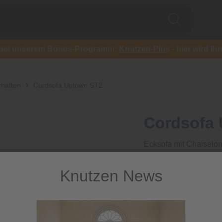
ch bei unserem Bonus-Programm:
Knutzen-Plus
- hier wird Ih
haften
Cordsofa Uptown ST2
Cordsofa
Ecksofa mit Chaiselon
2.099,00
Knutzen News
inkl. MwSt.