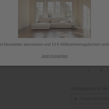
Lieferzeit 70 Tage
ⓘ Lieferung per Spedi
tzt Newsletter abonnieren und 10 €-Willkommensgutschein sich
Herstellerfarbe
cord light blue
Jetzt Anmelden
-
+
Verfügbarkeit in der
Filiale auswähle