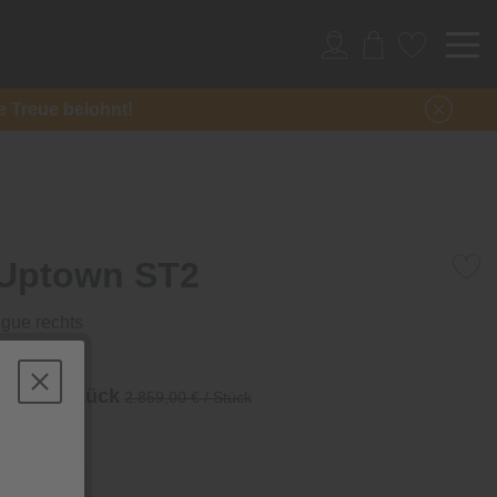
re Treue belohnt!
 Uptown ST2
gue rechts
 €
/ Stück
2.859,00 € / Stück