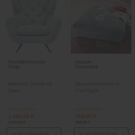
Hochlehnsessel
Hocker
Sixty
Seventies
Moderner Sessel mit
Bequemer Hocker in
Stahl-
Cord Optik
Wellenunterfederung
Online verfügbar
Online verfügbar
1.099,00 €
459,00 €
1.199,00 €
499,00 €
In den
Warenkorb
In den
Warenkorb