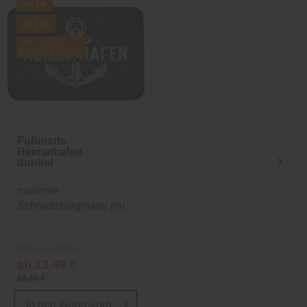
Sale
-31%
inkl. 10%
Extra-Rabatt
Fußmatte
Abdunklungsvorhang
Heimathafen
BUFFALO
dunkel
maritime
Unifarbiger gewebter
Schmutzfangmatte mit
Ösenvorhang in Blau
Anker Symbol
Online verfügbar
Online verfügbar
ab 13,49 €
21,99 €
19,49 €
31,99 €
In den
Warenkorb
In den
Warenkorb