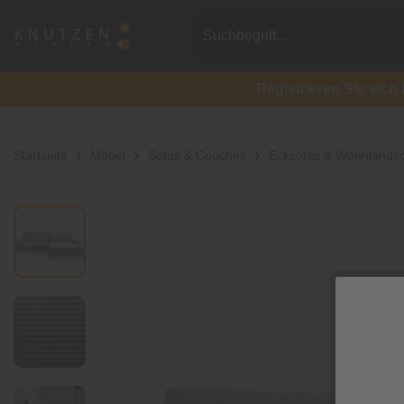
Registrieren Sie si
Startseite
Möbel
Sofas & Couches
Ecksofas & Wohnlandsc