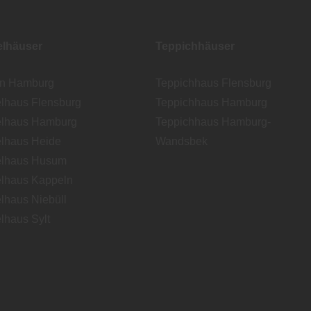
lhäuser
Teppichhäuser
en Hamburg
Teppichhaus Flensburg
lhaus Flensburg
Teppichhaus Hamburg
lhaus Hamburg
Teppichhaus Hamburg-
lhaus Heide
Wandsbek
lhaus Husum
lhaus Kappeln
lhaus Niebüll
lhaus Sylt