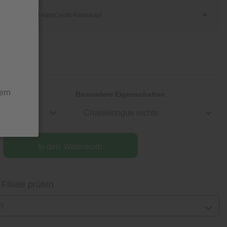
tion
ern
Besondere Eigenschaften
Chaiselongue rechts
In den
Warenkorb
 Filiale prüfen
n