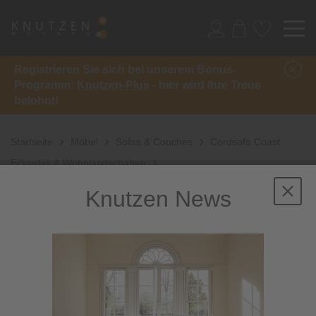
Registrieren Sie sich bei unserem Bonus-
Programm:
Knutzen-Plus
- hier wird Ihre Treue
belohnt!
Startseite
Möbel
Sofas & Couches
Cordsofa Coast
Ecksofas & Wohnlandschaften
Knutzen News