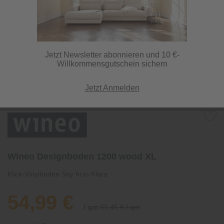
Jetzt Newsletter abonnieren und 10 €-
Willkommensgutschein sichern
Jetzt Anmelden
Wineo Designboden 1200 wood XL
Klick-Vinylboden Say hi to Klara
54,99 €
/ qm
61,45 € / qm