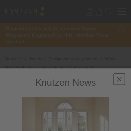
Registrieren Sie sich bei unserem Bonus-
Programm:
Knutzen-Plus
- hier wird Ihre Treue
belohnt!
Startseite
Boden
Designboden (Vinylboden)
Wineo
Klick-Vinylboden
Designboden 1200 wood XL
Knutzen News