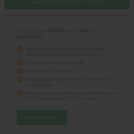
gratis Muster bestellen (max. 5 Stück)
Jetzt Ihr persönliches Angebot
anfordern!
Verlegung und Dienstleistung in Schleswig-
Holstein, Hamburg und Niedersachsen
Angebot wird kurzfristig erstellt
unverbindlich & kostenlos
Mengenrabatt möglich (B2B, Objekt-Kunden,
Großkunden)
Bei Lieferung ohne Verlegung: Mindestabnahme
10 m² (Teppichboden / PVC / Linoleum)
Angebot anfordern