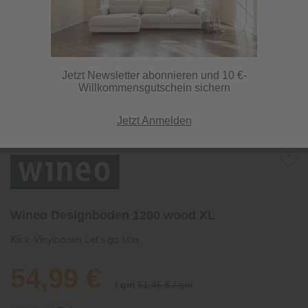
Jetzt Newsletter abonnieren und 10 €-
Willkommensgutschein sichern
Jetzt Anmelden
Wineo Designboden 1200 wood XL
Klick-Vinylboden Let's go Max
54,99 €
/ qm
61,45 € / qm