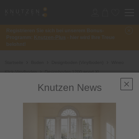
Registrieren Sie sich bei unserem Bonus-
Programm:
Knutzen-Plus
- hier wird Ihre Treue
belohnt!
Startseite
Boden
Designboden (Vinylboden)
Wineo
Klick-Vinylboden
Designboden 1200 wood XL
Knutzen News