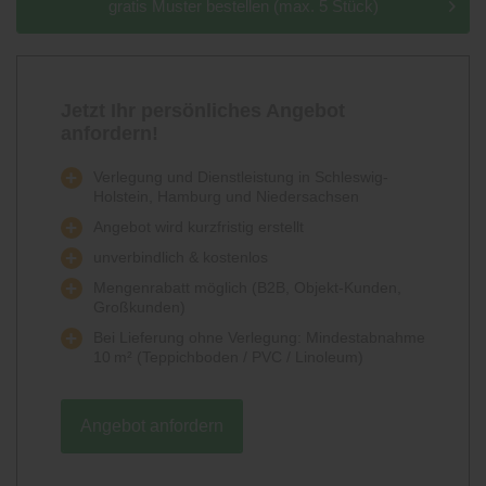
gratis Muster bestellen (max. 5 Stück)
Jetzt Ihr persönliches Angebot
anfordern!
Verlegung und Dienstleistung in Schleswig-
Holstein, Hamburg und Niedersachsen
Angebot wird kurzfristig erstellt
unverbindlich & kostenlos
Mengenrabatt möglich (B2B, Objekt-Kunden,
Großkunden)
Bei Lieferung ohne Verlegung: Mindestabnahme
10 m² (Teppichboden / PVC / Linoleum)
Angebot anfordern