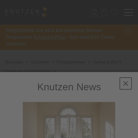
Registrieren Sie sich bei unserem Bonus-
Programm:
Knutzen-Plus
- hier wird Ihre Treue
belohnt!
Startseite
Gardinen
Fertiggardinen
Vorhang INUIT
Gardinen und Vorhänge
Knutzen News
Sale
-31%
inkl. 10%
Extra-Rabatt