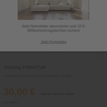
Jetzt Newsletter abonnieren und 10 €-
Willkommensgutschein sichern
Jetzt Anmelden
Vorhang STRUKTUR
Unifarbener Fertigschal im modernen Design
30,00 €
/ Stück
49,99 € / Stück
inkl. MwSt.