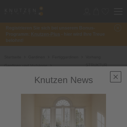
Registrieren Sie sich bei unserem Bonus-
Programm:
Knutzen-Plus
- hier wird Ihre Treue
belohnt!
Startseite
Gardinen
Fertiggardinen
Vorhang
STRUKTUR
Gardinen und Vorhänge
Knutzen News
Sale
-40%
inkl. 10%
Extra-Rabatt