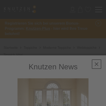
Registrieren Sie sich bei unserem Bonus-
Programm:
Knutzen-Plus
- hier wird Ihre Treue
belohnt!
Startseite
Teppiche
Moderne Teppiche
Webteppiche
Teppich Vital
Knutzen News