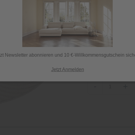
Sofort versandfertig,
ⓘ Versand per DHL
tzt Newsletter abonnieren und 10 €-Willkommensgutschein sich
Herstellerfarbe
beige
Jetzt Anmelden
-
+