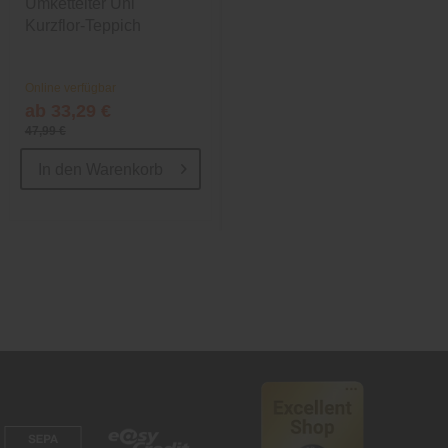
Umkettelter Uni
Outdoor-Teppich im
Kurzflor-Teppich
Boho-Stil
Online verfügbar
Online verfügbar
ab 33,29 €
40,49 €
47,99 €
59,99 €
In den
Warenkorb
In den
Warenkorb