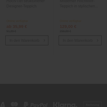
Hoch/Tief strukturierter
Moderner Hochfloor-
Designer-Teppich
Teppich in stylischen...
Online verfügbar
Online verfügbar
ab 35,99 €
129,00 €
51,99 €
258,00 €
In den
Warenkorb
In den
Warenkorb