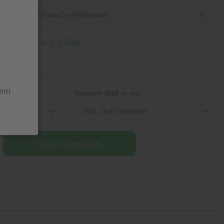
 Lieferzeit ca. 1-3 Tage
ern
Teppich-Maß in cm
160, Durchmesser
In den
Warenkorb