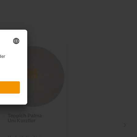
Sale
Sale
-31%
-33%
inkl. 10%
inkl. 10%
Extra-Rabatt
Extra-Rabatt
Teppich Palma
Teppich Palma
Uni Kurzflor
rund