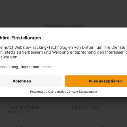
Ähnliche Artikel
Sale
-31%
inkl. 10%
Extra-Rabatt
Teppich Palma
Teppich Vital
Hoch/Tief