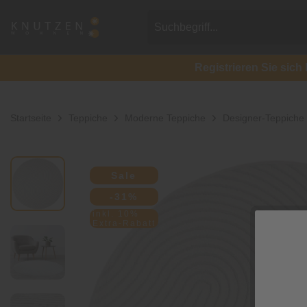
Registrieren Sie si
Startseite
Teppiche
Moderne Teppiche
Designer-Teppiche
Sale
-31%
inkl. 10%
Extra-Rabatt