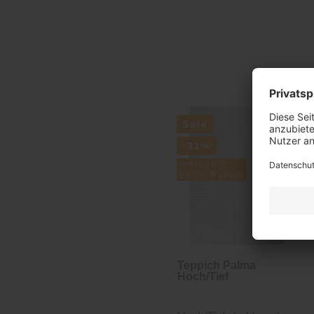
Sale
-31%
inkl. 10%
Extra-Rabatt
Teppich Palma
Hoch/Tief