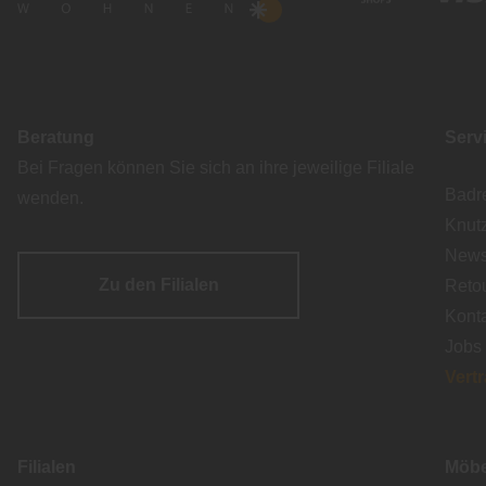
Beratung
Serv
Bei Fragen können Sie sich an ihre jeweilige Filiale
Badr
wenden.
Knut
Newsl
Zu den Filialen
Reto
Kont
Jobs
Vert
Filialen
Möbe