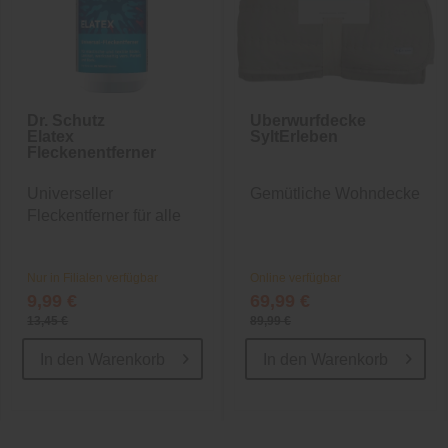
Dr. Schutz
Überwurfdecke
Elatex
SyltErleben
Fleckenentferner
Universeller
Gemütliche Wohndecke
Fleckentferner für alle
Böden
Nur in Filialen verfügbar
Online verfügbar
9,99 €
69,99 €
13,45 €
89,99 €
In den
Warenkorb
In den
Warenkorb