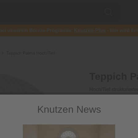
ch bei unserem Bonus-Programm:
Knutzen-Plus
- hier wird Ih
Teppich Palma Hoch/Tief
Teppich P
Hoch/Tief strukturiert
35,99 €
Knutzen News
inkl. MwSt.