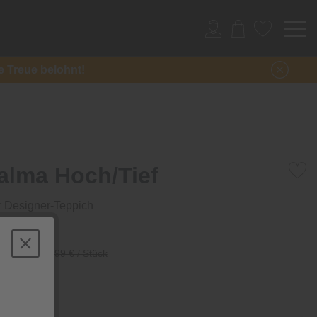
re Treue belohnt!
alma Hoch/Tief
er Designer-Teppich
/ Stück
51,99 € / Stück