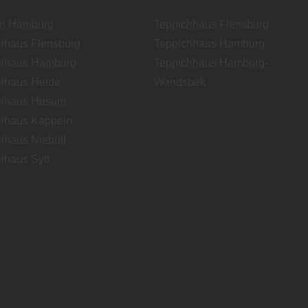
en Hamburg
Teppichhaus Flensburg
lhaus Flensburg
Teppichhaus Hamburg
lhaus Hamburg
Teppichhaus Hamburg-
lhaus Heide
Wandsbek
lhaus Husum
lhaus Kappeln
lhaus Niebüll
lhaus Sylt