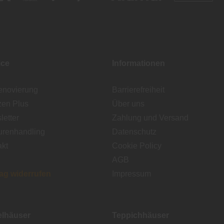
ice
Informationen
enovierung
Barrierefreiheit
zen Plus
Über uns
etter
Zahlung und Versand
urenhandling
Datenschutz
akt
Cookie Policy
AGB
rag widerrufen
Impressum
lhäuser
Teppichhäuser