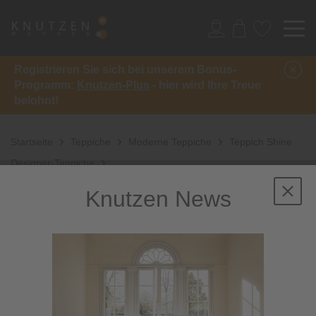
Registrieren Sie sich bei unserem Bonus-
Programm:
Knutzen-Plus
- hier wird Ihre Treue
belohnt!
Startseite
Teppiche
Moderne Teppiche
Teppich Shine
Designer-Teppiche
Knutzen News