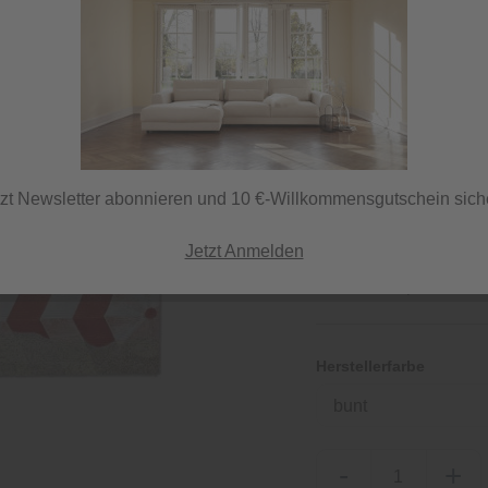
259,00 €
inkl. MwSt.
tzt Newsletter abonnieren und 10 €-Willkommensgutschein sich
Jetzt Anmelden
Lieferzeit 7 Tage
ⓘ Versand per DHL
Herstellerfarbe
bunt
-
+