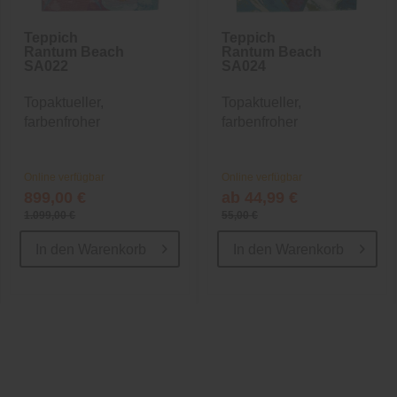
Teppich
Teppich
Rantum Beach
Rantum Beach
SA022
SA024
Topaktueller,
Topaktueller,
farbenfroher
farbenfroher
Indoor-/Outdoor-
Indoor-/Outdoor-
Teppich
Teppich
Online verfügbar
Online verfügbar
899,00 €
ab 44,99 €
1.099,00 €
55,00 €
In den
Warenkorb
In den
Warenkorb