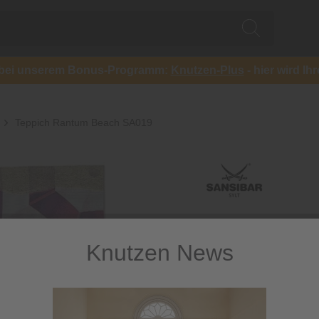
ch bei unserem Bonus-Programm:
Knutzen-Plus
- hier wird Ih
Teppich Rantum Beach SA019
Knutzen News
Teppich 
SA019
Topaktueller, farbenfr