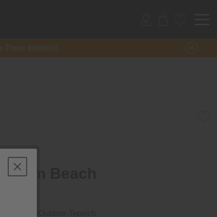
re Treue belohnt!
Rantum Beach
oher Indoor-/Outdoor-Teppich