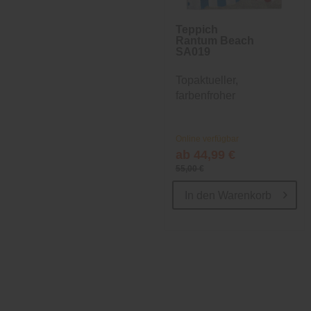
Teppich
Rantum Beach
SA019
Topaktueller,
farbenfroher
Indoor-/Outdoor-
Teppich
Online verfügbar
ab 44,99 €
55,00 €
In den
Warenkorb