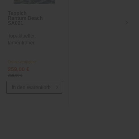
Teppich
Teppich
Rantum Beach
Rantum Beach
SA021
SA018
Topaktueller,
Topaktueller,
farbenfroher
farbenfroher
Indoor-/Outdoor-
Indoor-/Outdoor-
Teppich
Teppich
Online verfügbar
Online verfügbar
259,00 €
ab 44,99 €
359,00 €
55,00 €
In den
Warenkorb
In den
Warenkorb