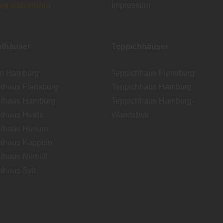
rag widerrufen
Impressum
lhäuser
Teppichhäuser
en Hamburg
Teppichhaus Flensburg
lhaus Flensburg
Teppichhaus Hamburg
lhaus Hamburg
Teppichhaus Hamburg-
lhaus Heide
Wandsbek
lhaus Husum
lhaus Kappeln
lhaus Niebüll
lhaus Sylt