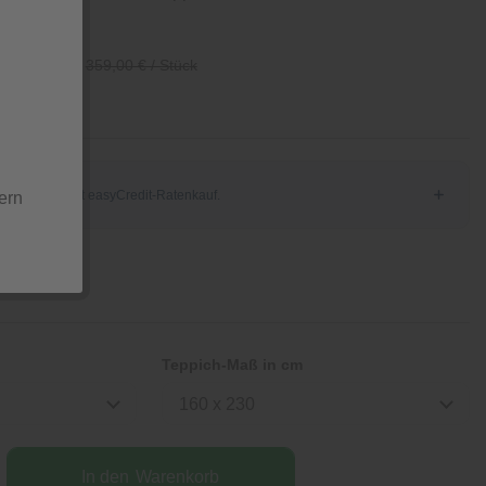
/ Stück
359,00 € / Stück
ern
Teppich-Maß in cm
160 x 230
In den
Warenkorb