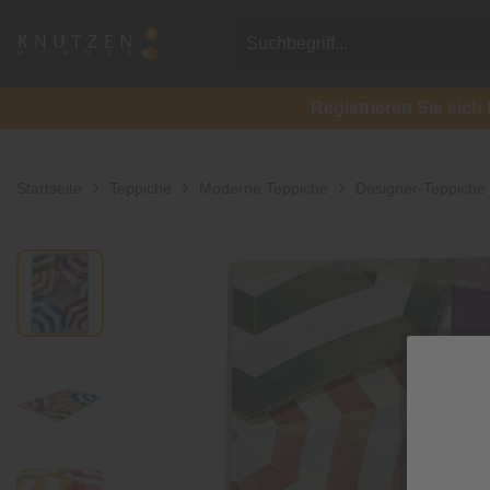
Registrieren Sie si
Startseite
Teppiche
Moderne Teppiche
Designer-Teppiche