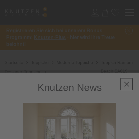
Registrieren Sie sich bei unserem Bonus-
Programm:
Knutzen-Plus
- hier wird Ihre Treue
belohnt!
Startseite
Teppiche
Moderne Teppiche
Teppich Rantum
Beach SA019
Designer-Teppiche
Knutzen News