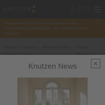
Registrieren Sie sich bei unserem Bonus-
Programm:
Knutzen-Plus
- hier wird Ihre Treue
belohnt!
Startseite
Teppiche
Moderne Teppiche
Teppich
Radisson
Designer-Teppiche
Knutzen News
Sale
-61%
inkl. 10%
Extra-Rabatt