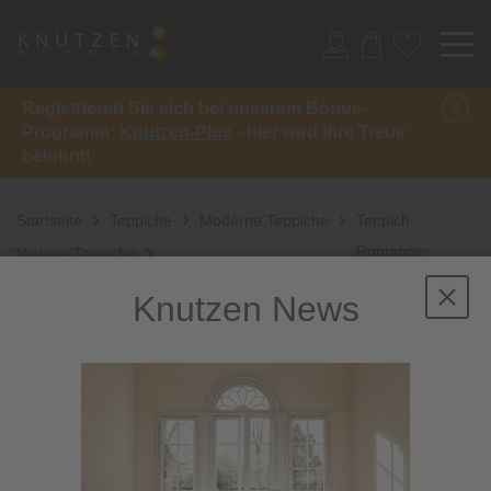
Registrieren Sie sich bei unserem Bonus-
Programm:
Knutzen-Plus
- hier wird Ihre Treue
belohnt!
Startseite
Teppiche
Moderne Teppiche
Teppich
Romance
Vintage Teppiche
Knutzen News