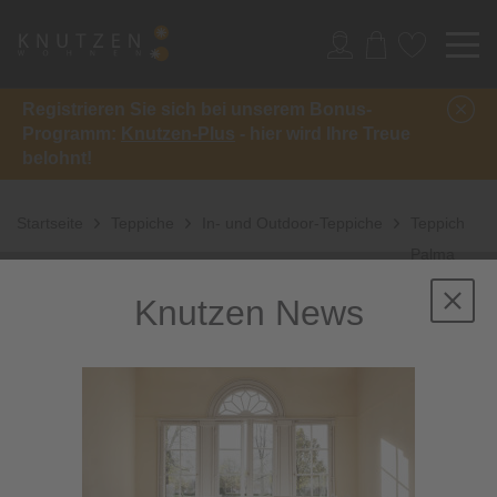
Registrieren Sie sich bei unserem Bonus-
Programm:
Knutzen-Plus
- hier wird Ihre Treue
belohnt!
Startseite
Teppiche
In- und Outdoor-Teppiche
Teppich
Palma
rund
Knutzen News
Sale
-33%
inkl. 10%
Extra-Rabatt