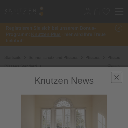
Registrieren Sie sich bei unserem Bonus-
Programm:
Knutzen-Plus
- hier wird Ihre Treue
belohnt!
Startseite
Sonnenschutz und Plissees
Plissees
Plissee
Classic-
Plissees Standard
Crush
Knutzen News