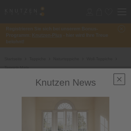
Registrieren Sie sich bei unserem Bonus-
Programm:
Knutzen-Plus
- hier wird Ihre Treue
belohnt!
Startseite
Teppiche
Naturteppiche
Woll-Teppiche
Teppich Mala
Knutzen News