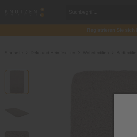
Registrieren Sie si
Startseite
Deko und Heimtextilien
Wohntextilien
Badtextilie