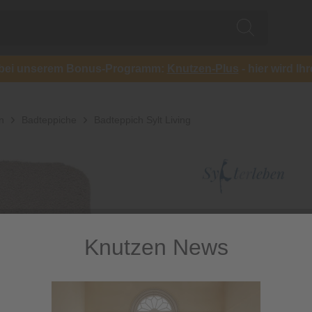
ch bei unserem Bonus-Programm:
Knutzen-Plus
- hier wird Ih
n
Badteppiche
Badteppich Sylt Living
Knutzen News
Badteppic
Wunderbar weicher si