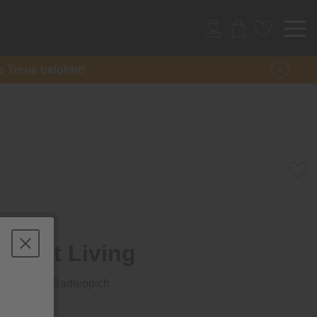
re Treue belohnt!
h Sylt Living
lbergrauer Badteppich