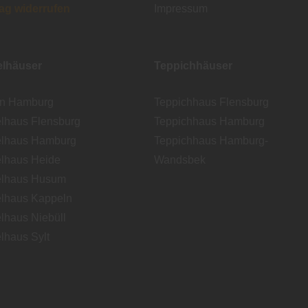
rag widerrufen
Impressum
lhäuser
Teppichhäuser
en Hamburg
Teppichhaus Flensburg
lhaus Flensburg
Teppichhaus Hamburg
lhaus Hamburg
Teppichhaus Hamburg-
lhaus Heide
Wandsbek
lhaus Husum
lhaus Kappeln
lhaus Niebüll
lhaus Sylt