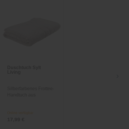
Duschtuch Sylt
Gästetuch Sylt
Living
Living
Silberfarbenes Frottee-
Mintfarbenes Frottee-
Handtuch aus
Handtuch aus
Baumwolle
Baumwolle
Online verfügbar
Online verfügbar
17,99 €
3,99 €