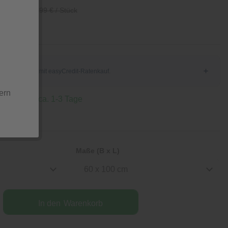
/ Stück
89,99 € / Stück
ern
 Lieferzeit ca. 1-3 Tage
Maße (B x L)
60 x 100 cm
In den
Warenkorb