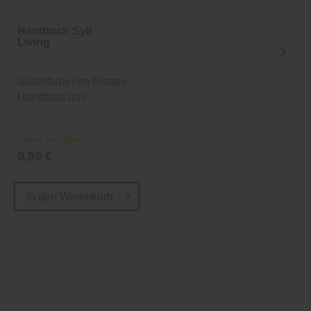
Handtuch Sylt
Badteppich
Living
Sylt Living
Silberfarbenes Frottee-
Wunderbar weicher
Handtuch aus
Badteppich in Blau
Baumwolle
Online verfügbar
Online verfügbar
9,99 €
ab 39,99 €
59,99 €
In den
Warenkorb
In den
Warenkorb