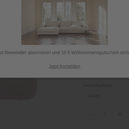
59,99 €
inkl. MwSt.
tzt Newsletter abonnieren und 10 €-Willkommensgutschein sich
Sofort versandfertig,
ⓘ Versand per DHL
Jetzt Anmelden
Herstellerfarbe
silber
-
+