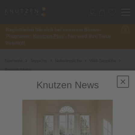
Registrieren Sie sich bei unserem Bonus-
Programm:
Knutzen-Plus
- hier wird Ihre Treue
belohnt!
Startseite
Teppiche
Naturteppiche
Woll-Teppiche
Teppich Mala
Knutzen News