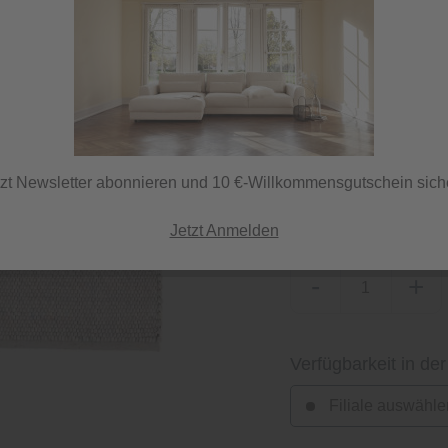
Sofort versandfertig,
ⓘ Versand per DHL
tzt Newsletter abonnieren und 10 €-Willkommensgutschein sich
Herstellerfarbe
blau kupfer mix
Jetzt Anmelden
-
+
Verfügbarkeit in der
Filiale auswähle