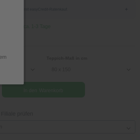
 Lieferzeit ca. 1-3 Tage
ern
Teppich-Maß in cm
80 x 150
In den
Warenkorb
 Filiale prüfen
n