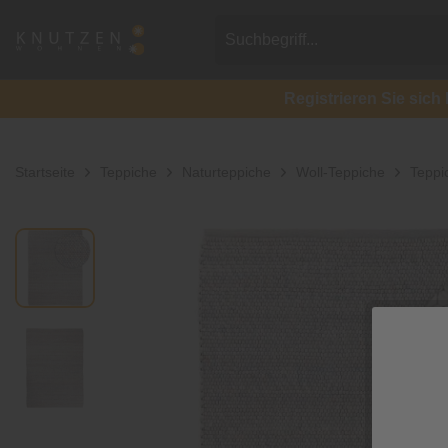
Registrieren Sie si
Startseite
Teppiche
Naturteppiche
Woll-Teppiche
Teppi