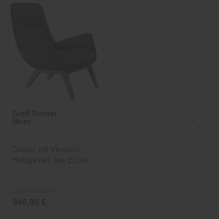
Stoff Sessel
Abdunklungsvorhang
Moro
BUFFALO
Sessel mit Vierbein-
Unifarbiger gewebter
Holzgestell aus Eiche
Ösenvorhang in Blau
Online verfügbar
Online verfügbar
949,00 €
21,99 €
31,99 €