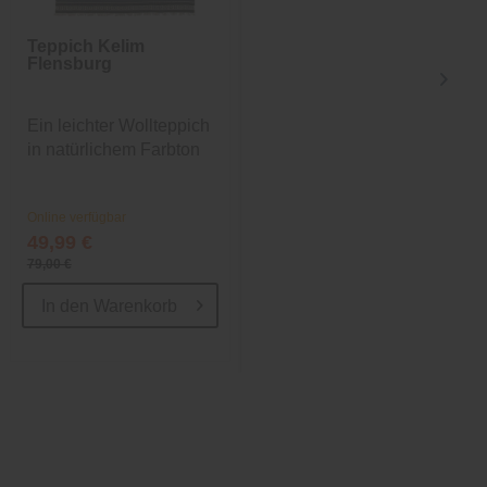
Teppich Kelim
Teppich Linen
Flensburg
Ein leichter Wollteppich
dunkelblauer samtigen
in natürlichem Farbton
Kurzflor
Online verfügbar
Online verfügbar
49,99 €
1.369,00 €
79,00 €
In den
Warenkorb
In den
Warenkorb