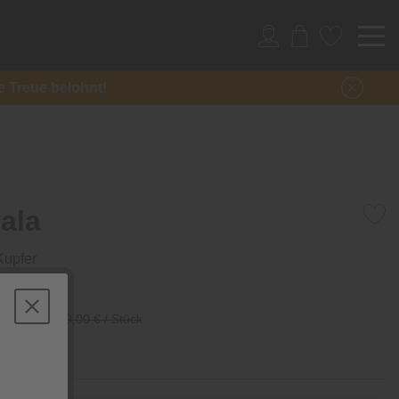
re Treue belohnt!
ala
Kupfer
/ Stück
129,00 € / Stück