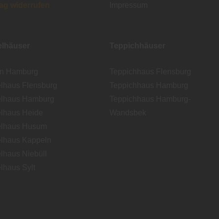
rag widerrufen
Impressum
lhäuser
Teppichhäuser
en Hamburg
Teppichhaus Flensburg
lhaus Flensburg
Teppichhaus Hamburg
lhaus Hamburg
Teppichhaus Hamburg-
lhaus Heide
Wandsbek
lhaus Husum
lhaus Kappeln
lhaus Niebüll
lhaus Sylt