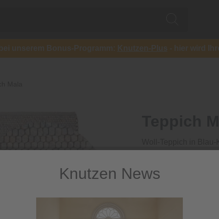
ch bei unserem Bonus-Programm:
Knutzen-Plus
- hier wird Ih
ch Mala
Teppich M
Woll-Teppich in Blau-
89,99 €
Knutzen News
inkl. MwSt.