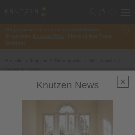
Registrieren Sie sich bei unserem Bonus-
Programm:
Knutzen-Plus
- hier wird Ihre Treue
belohnt!
Startseite
Teppiche
Naturteppiche
Woll-Teppiche
Teppich Kelim Kiel
Knutzen News