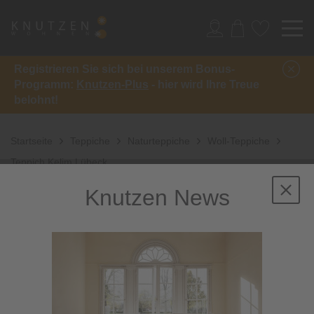
Registrieren Sie sich bei unserem Bonus-
Programm:
Knutzen-Plus
- hier wird Ihre Treue
belohnt!
Startseite
Teppiche
Naturteppiche
Woll-Teppiche
Teppich Kelim Lübeck
Knutzen News