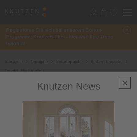
Registrieren Sie sich bei unserem Bonus-
Programm:
Knutzen-Plus
- hier wird Ihre Treue
belohnt!
Startseite
Teppiche
Naturteppiche
Berber-Teppiche
Teppich Hadj meliert
Knutzen News