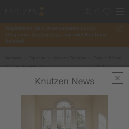
Registrieren Sie sich bei unserem Bonus-
Programm:
Knutzen-Plus
- hier wird Ihre Treue
belohnt!
Startseite
Teppiche
Moderne Teppiche
Teppich Edition
Loft 01
Designer-Teppiche
Knutzen News