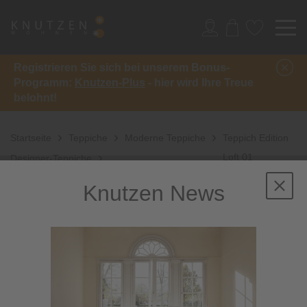
Registrieren Sie sich bei unserem Bonus-
Programm:
Knutzen-Plus
- hier wird Ihre Treue
belohnt!
Startseite
Teppiche
Moderne Teppiche
Teppich Edition
Loft 01
Designer-Teppiche
Knutzen News