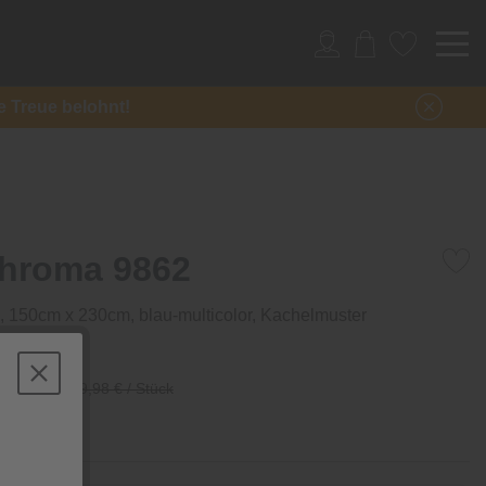
re Treue belohnt!
hroma 9862
 150cm x 230cm, blau-multicolor, Kachelmuster
/ Stück
179,98 € / Stück