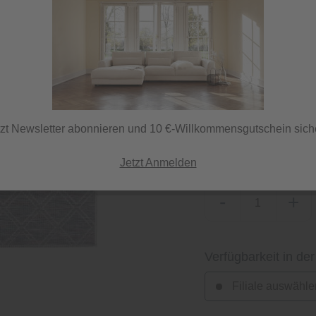
Sofort versandfertig,
ⓘ Lieferung per DPD
tzt Newsletter abonnieren und 10 €-Willkommensgutschein sich
Grundfarbe
Blau
Jetzt Anmelden
-
+
Verfügbarkeit in der
Filiale auswähle