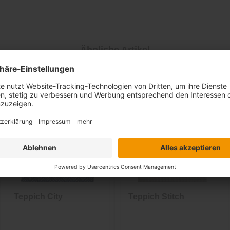
Ähnliche Artikel
Teppich City
Teppich Stitch