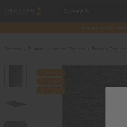
Registrieren Sie si
Startseite
Teppiche
Moderne Teppiche
Designer-Teppiche
Sale
-75%
inkl. 10%
Extra-Rabatt