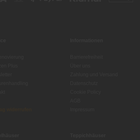
ice
Informationen
enovierung
Barrierefreiheit
zen Plus
Über uns
etter
Zahlung und Versand
urenhandling
Datenschutz
akt
Cookie Policy
AGB
rag widerrufen
Impressum
lhäuser
Teppichhäuser