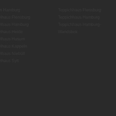
en Hamburg
Teppichhaus Flensburg
lhaus Flensburg
Teppichhaus Hamburg
lhaus Hamburg
Teppichhaus Hamburg-
lhaus Heide
Wandsbek
lhaus Husum
lhaus Kappeln
lhaus Niebüll
lhaus Sylt