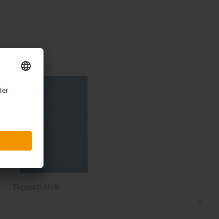
Teppich Holi
Teppich Stitch