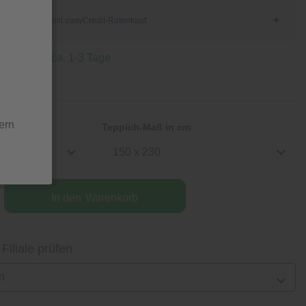
 Lieferzeit ca. 1-3 Tage
 oder DHL
ern
Teppich-Maß in cm
150 x 230
In den
Warenkorb
 Filiale prüfen
n