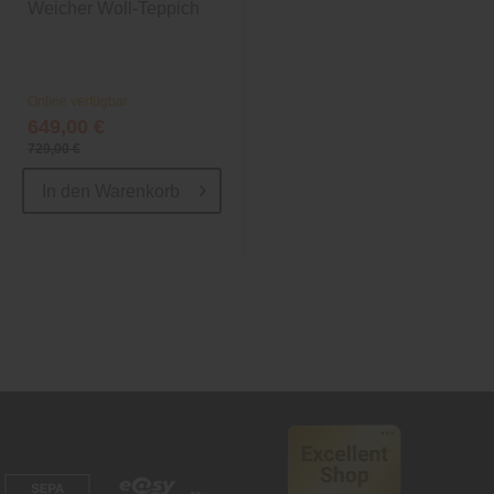
Weicher Woll-Teppich
Flachgewebe für In-
und Outdoor
Online verfügbar
Online verfügbar
649,00 €
29,99 €
729,00 €
59,98 €
In den
Warenkorb
In den
Warenkorb