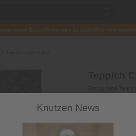
ch bei unserem Bonus-Programm:
Knutzen-Plus
- hier wird Ih
Teppich Chroma 9862
Teppich C
Flachgewebe-Teppich,
45,00 €
Knutzen News
inkl. MwSt.