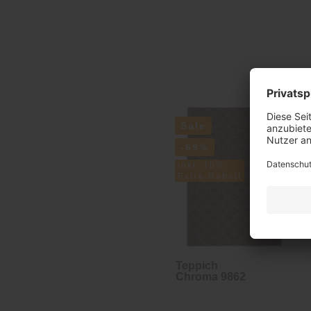
Sale
-69%
inkl. 10%
Extra-Rabatt
Teppich
Chroma 9862