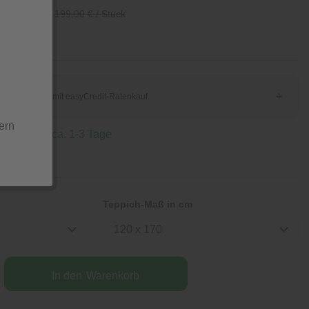
/ Stück
199,00 € / Stück
ern
 Lieferzeit ca. 1-3 Tage
Teppich-Maß in cm
120 x 170
In den
Warenkorb