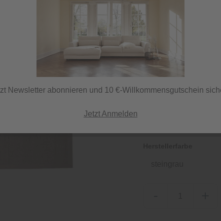
139,00 €
inkl. MwSt.
tzt Newsletter abonnieren und 10 €-Willkommensgutschein sich
Sofort versandfertig,
ⓘ Versand per DHL
Jetzt Anmelden
Herstellerfarbe
steingrau
-
+