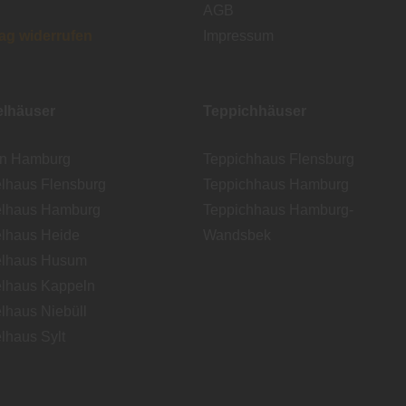
AGB
rag widerrufen
Impressum
lhäuser
Teppichhäuser
en Hamburg
Teppichhaus Flensburg
lhaus Flensburg
Teppichhaus Hamburg
lhaus Hamburg
Teppichhaus Hamburg-
lhaus Heide
Wandsbek
lhaus Husum
lhaus Kappeln
lhaus Niebüll
lhaus Sylt