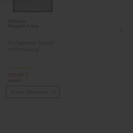
Outdoor
Teppich
Teppich Anna
Smaragd
Flachgewebe Teppich
Seidenglänzender
mit Einfassung
Webteppich in Grün
Online verfügbar
Online verfügbar
129,00 €
459,00 €
189,00 €
599,00 €
In den
Warenkorb
In den
Warenkorb