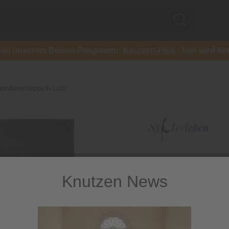
ch bei unserem Bonus-Programm:
Knutzen-Plus
- hier wird Ih
bordürenteppich Lotti
Knutzen News
Sisalbord
natürlicher Sisalteppi