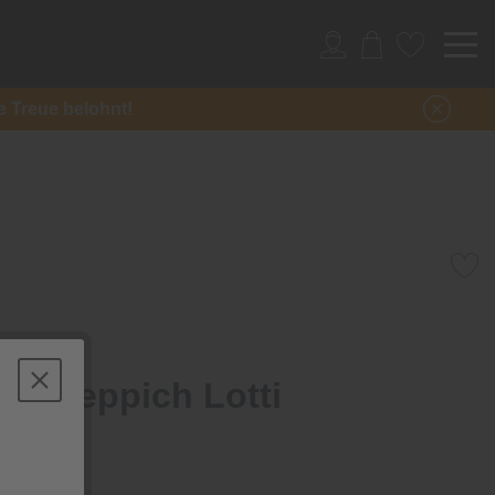
re Treue belohnt!
ürenteppich Lotti
ch