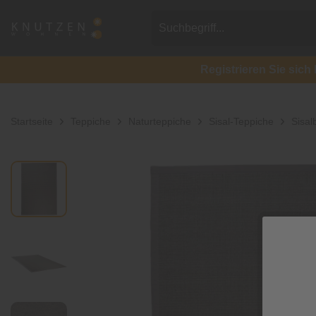
Registrieren Sie si
Startseite
Teppiche
Naturteppiche
Sisal-Teppiche
Sisal