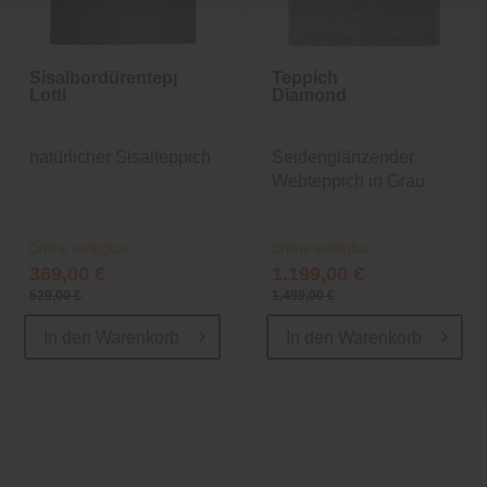
Sisalbordürenteppich
Teppich
Lotti
Diamond
natürlicher Sisalteppich
Seidenglänzender
Webteppich in Grau
Online verfügbar
Online verfügbar
369,00 €
1.199,00 €
529,00 €
1.499,00 €
In den
Warenkorb
In den
Warenkorb