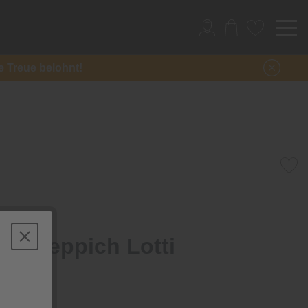
re Treue belohnt!
ürenteppich Lotti
ch