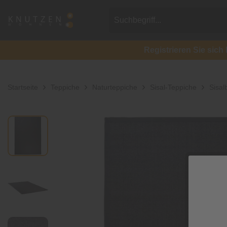
Registrieren Sie si
Startseite
Teppiche
Naturteppiche
Sisal-Teppiche
Sisal