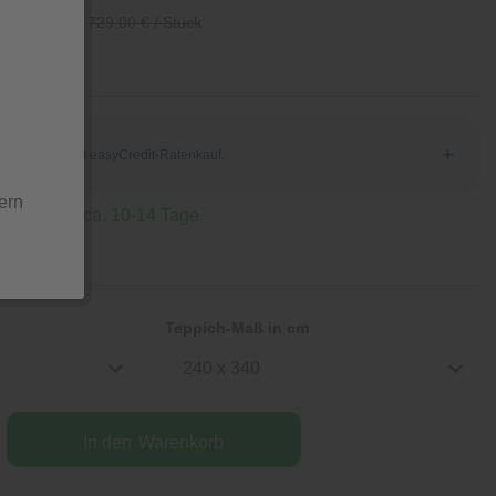
/ Stück
729,00 € / Stück
ern
, Lieferzeit ca. 10-14 Tage
tion
Teppich-Maß in cm
240 x 340
In den
Warenkorb