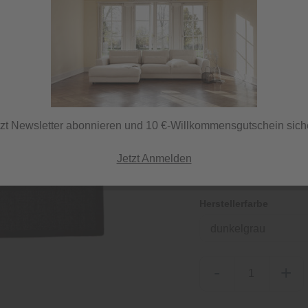
499,00 €
inkl. MwSt.
tzt Newsletter abonnieren und 10 €-Willkommensgutschein sich
Sofort versandfertig
ⓘ Lieferung per Spedi
Jetzt Anmelden
Herstellerfarbe
dunkelgrau
-
+