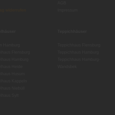
AGB
rag widerrufen
Impressum
lhäuser
Teppichhäuser
en Hamburg
Teppichhaus Flensburg
lhaus Flensburg
Teppichhaus Hamburg
lhaus Hamburg
Teppichhaus Hamburg-
lhaus Heide
Wandsbek
lhaus Husum
lhaus Kappeln
lhaus Niebüll
lhaus Sylt