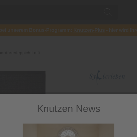
ch bei unserem Bonus-Programm:
Knutzen-Plus
- hier wird Ih
bordürenteppich Lotti
Knutzen News
Sisalbord
natürlicher Sisalteppi