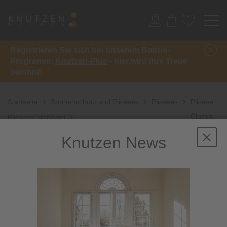
Registrieren Sie sich bei unserem Bonus-
Programm:
Knutzen-Plus
- hier wird Ihre Treue
belohnt!
Startseite
Sonnenschutz und Plissees
Plissees
Plissee
Classic-
Plissees Standard
Crepe
Knutzen News