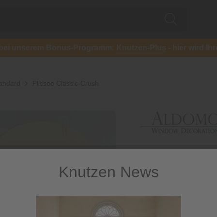
ch bei unserem Bonus-Programm:
Knutzen-Plus
- hier wird Ih
tandard
Plissee Classic-Crush
Knutzen News
Plissee C
Blickdichtes Plissee m