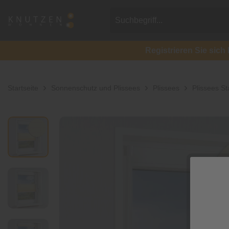
Registrieren Sie si
Startseite
Sonnenschutz und Plissees
Plissees
Plissees S