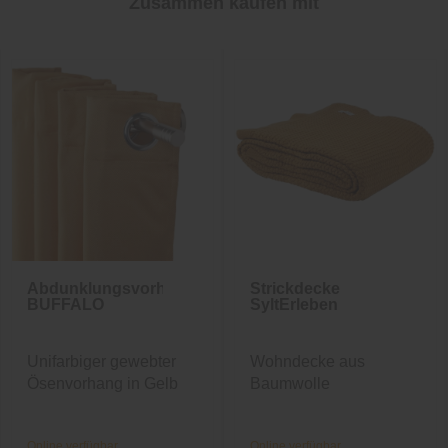
Zusammen kaufen mit
Abdunklungsvorhang
Strickdecke
BUFFALO
SyltErleben
Unifarbiger gewebter
Wohndecke aus
Ösenvorhang in Gelb
Baumwolle
Online verfügbar
Online verfügbar