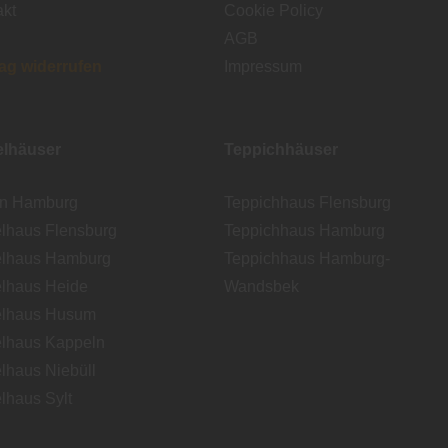
akt
Cookie Policy
AGB
rag widerrufen
Impressum
lhäuser
Teppichhäuser
en Hamburg
Teppichhaus Flensburg
lhaus Flensburg
Teppichhaus Hamburg
lhaus Hamburg
Teppichhaus Hamburg-
lhaus Heide
Wandsbek
lhaus Husum
lhaus Kappeln
lhaus Niebüll
lhaus Sylt