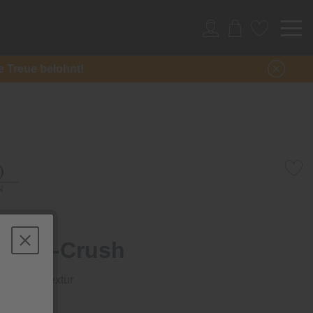
re Treue belohnt!
lassic-Crush
it Crush-Textur