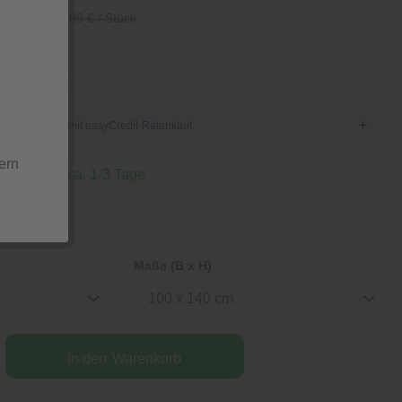
/ Stück
47,99 € / Stück
ern
 Lieferzeit ca. 1-3 Tage
Maße (B x H)
100 x 140 cm
In den
Warenkorb