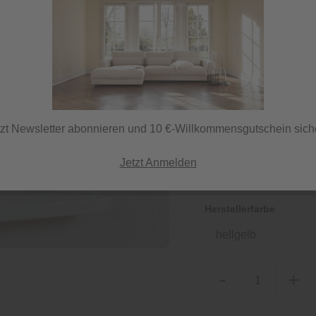
15,00 €
inkl. MwSt.
tzt Newsletter abonnieren und 10 €-Willkommensgutschein sich
Sofort versandfertig,
ⓘ Versand per DHL
Jetzt Anmelden
Herstellerfarbe
hellgelb
-
+