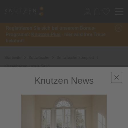
Registrieren Sie sich bei unserem Bonus-
Programm:
Knutzen-Plus
- hier wird Ihre Treue
belohnt!
Startseite
Bettwäsche
Bettwäsche komplett
Kissenbezug Luxus Satin
Knutzen News