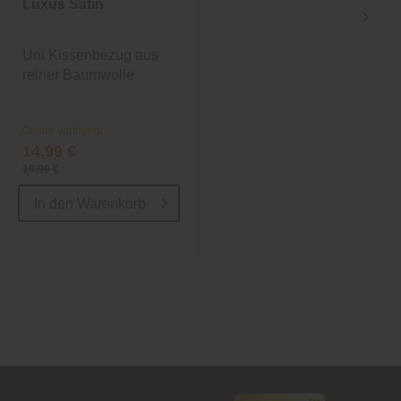
Luxus Satin
Luxus Satin
Uni Kissenbezug aus
Uni Kissenbezug aus
reiner Baumwolle
reiner Baumwolle
Online verfügbar
Online verfügbar
14,99 €
ab 8,99 €
19,99 €
12,99 €
In den
Warenkorb
In den
Warenkorb