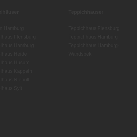
lhäuser
Teppichhäuser
en Hamburg
Teppichhaus Flensburg
lhaus Flensburg
Teppichhaus Hamburg
lhaus Hamburg
Teppichhaus Hamburg-
lhaus Heide
Wandsbek
lhaus Husum
lhaus Kappeln
lhaus Niebüll
lhaus Sylt