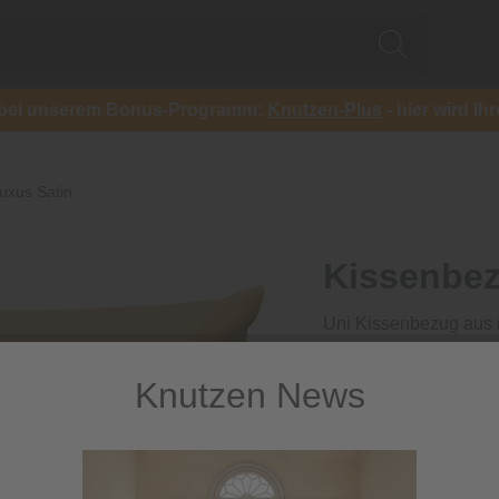
ch bei unserem Bonus-Programm:
Knutzen-Plus
- hier wird Ih
uxus Satin
Kissenbez
Uni Kissenbezug aus 
8,99 €
Knutzen News
/ S
inkl. MwSt.