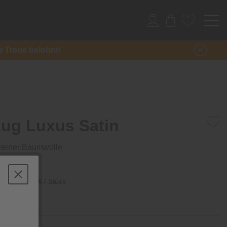
re Treue belohnt!
ug Luxus Satin
reiner Baumwolle
tück
12,99 € / Stück