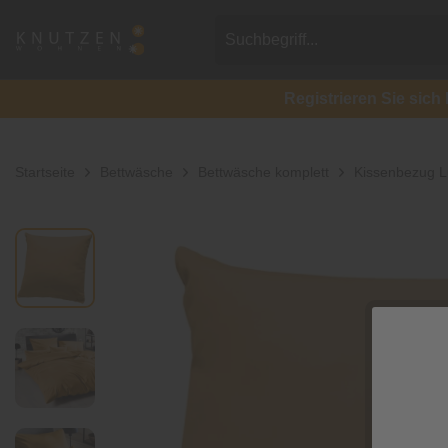
Registrieren Sie si
Startseite
Bettwäsche
Bettwäsche komplett
Kissenbezug L