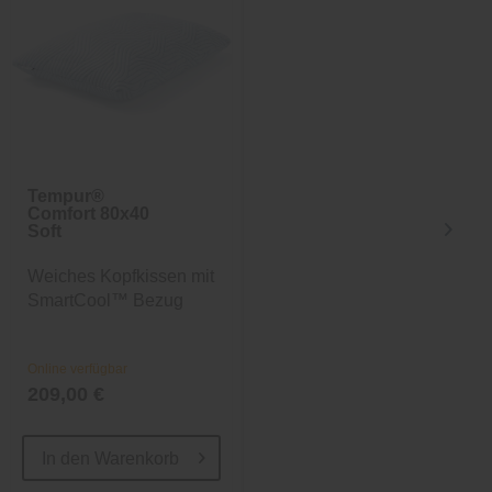
-25%
inkl. 10%
Extra-Rabatt
Tempur®
Nachttisch Sylt
Comfort 80x40
Soft
Weiches Kopfkissen mit
Maritimer Nachttisch
SmartCool™ Bezug
Online verfügbar
Online verfügbar
209,00 €
224,10 €
299,00 €
In den
Warenkorb
In den
Warenkorb