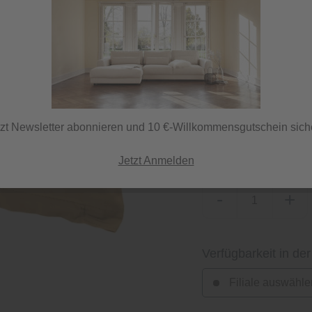
Sofort versandfertig,
ⓘ Versand per DHL
tzt Newsletter abonnieren und 10 €-Willkommensgutschein sich
Herstellerfarbe
senf
Jetzt Anmelden
-
+
Verfügbarkeit in der
Filiale auswähle