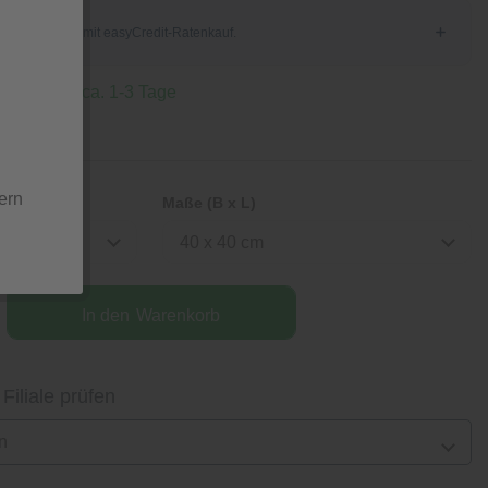
 Lieferzeit ca. 1-3 Tage
ern
Maße (B x L)
40 x 40 cm
In den
Warenkorb
 Filiale prüfen
n