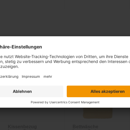
Ähnliche Artikel
Sale
-33%
inkl. 10%
Extra-Rabatt
Kissenbezug
Bettwäsche