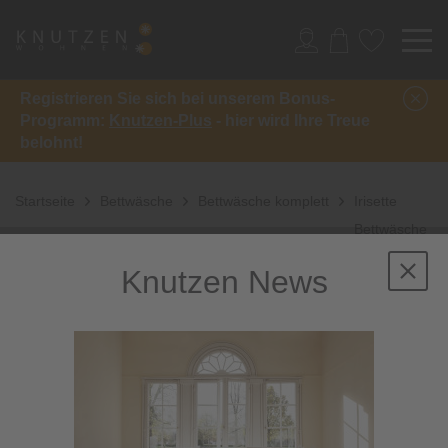
Registrieren Sie sich bei unserem Bonus-
Programm:
Knutzen-Plus
- hier wird Ihre Treue
belohnt!
Startseite
Bettwäsche
Bettwäsche komplett
Irisette
Bettwäsche
Easy 8548
Knutzen News